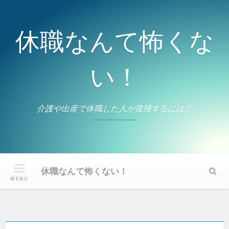
Skip
to
content
休職なんて怖くな
い！
介護や出産で休職した人が復帰するには？
休職なんて怖くない！
Sear
MENU